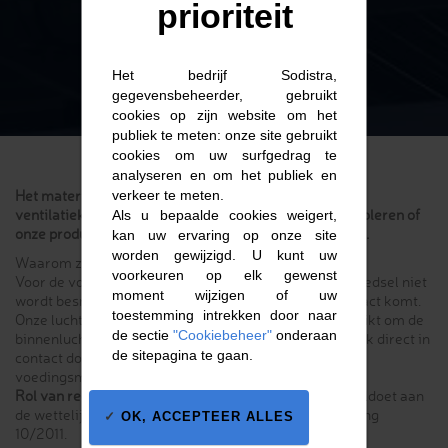
prioriteit
Het bedrijf Sodistra,
gegevensbeheerder, gebruikt
cookies op zijn website om het
publiek te meten: onze site gebruikt
cookies om uw surfgedrag te
analyseren en om het publiek en
Het materiaal van de luchtbehandelingsunits en
verkeer te meten.
ventilatiekanalen is door IANESCO getest om te controleren of
Als u bepaalde cookies weigert,
onze producten geschikt zijn voor contact met voedsel.
kan uw ervaring op onze site
worden gewijzigd. U kunt uw
Waarom zijn producten testen?
voorkeuren op elk gewenst
Voor de voedselveiligheid, om ervoor te zorgen dat voedsel niet
moment wijzigen of uw
wordt besmet door de producten waarmee het in contact komt.
toestemming intrekken door naar
Onze luchtbehandelingsoplossingen die worden gebruikt om de
de sectie
"Cookiebeheer"
onderaan
binnenlucht te zuiveren, komen indirect maar soms ook direct in
de sitepagina te gaan.
contact doordat ze direct in productieruimtes in de
voedingsmiddelenindustrie worden geïnstalleerd.
Rol van regelgeving
: Controleer of het eindproduct voldoet aan
de wettelijke limieten die zijn vastgelegd in Verordening
OK, ACCEPTEER ALLES
10/2011.