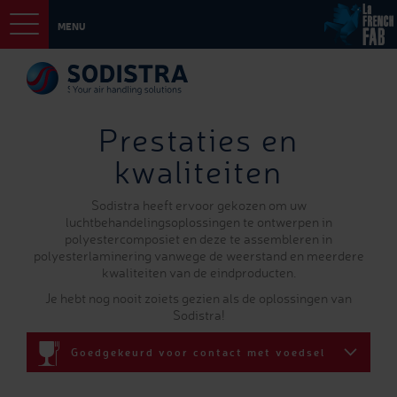
MENU
Prestaties en
kwaliteiten
Sodistra heeft ervoor gekozen om uw
luchtbehandelingsoplossingen te ontwerpen in
polyestercomposiet en deze te assembleren in
polyesterlaminering vanwege de weerstand en meerdere
kwaliteiten van de eindproducten.
Je hebt nog nooit zoiets gezien als de oplossingen van
Sodistra!
Goedgekeurd voor contact met voedsel