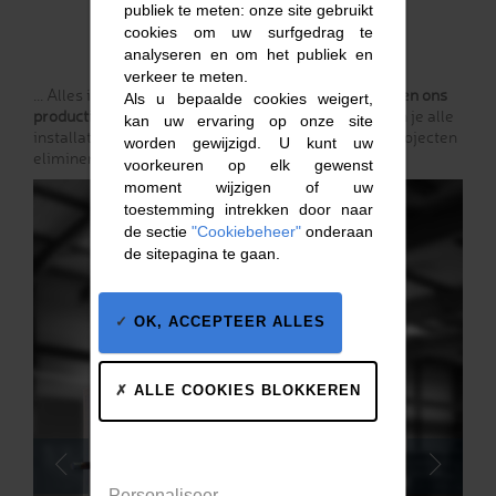
publiek te meten: onze site gebruikt
cookies om uw surfgedrag te
analyseren en om het publiek en
verkeer te meten.
... Alles is mogelijk dankzij het
polyester composiet en ons
Als u bepaalde cookies weigert,
productiesysteem
. Dankzij deze bijzonderheden kun je alle
kan uw ervaring op onze site
installatieproblemen bij nieuwbouw- of renovatieprojecten
worden gewijzigd. U kunt uw
elimineren.
voorkeuren op elk gewenst
moment wijzigen of uw
toestemming intrekken door naar
de sectie
"Cookiebeheer"
onderaan
de sitepagina te gaan.
OK, ACCEPTEER ALLES
ALLE COOKIES BLOKKEREN
Personaliseer