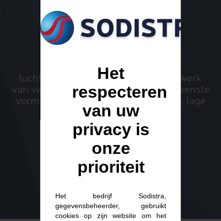
GEOMETRIE
Ieder zijn behoefte! Je
Het
luchtbehandelingscentrale of je netwerk
respecteren
van ventilatiekanalen wordt in de gewenste
vorm gemaakt: horizontaal, verticaal, lage
van uw
hoogte, L-vormig, enz.,…
privacy is
onze
prioriteit
Het bedrijf Sodistra,
gegevensbeheerder, gebruikt
cookies op zijn website om het