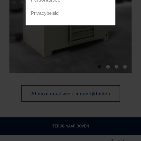
Privacybeleid
Al onze maatwerk mogelijkheden
TERUG NAAR BOVEN