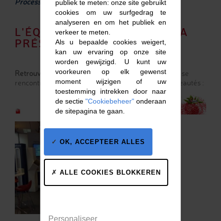
Process, d’Emballages et d’Ingrédients.
publiek te meten: onze site gebruikt
cookies om uw surfgedrag te
analyseren en om het publiek en
L'ÉQUIPE DE SODISTRA SERA
verkeer te meten.
PRÉSENTE
Als u bepaalde cookies weigert,
kan uw ervaring op onze site
worden gewijzigd. U kunt uw
voorkeuren op elk gewenst
Retrouvez-nous hall 5 Stand B32
C'est l'occasion de se
moment wijzigen of uw
rencontrer et de vous présenter nos dernières nouveautés :
toestemming intrekken door naar
de sectie
"Cookiebeheer"
onderaan
de sitepagina te gaan.
OK, ACCEPTEER ALLES
ALLE COOKIES BLOKKEREN
Personaliseer