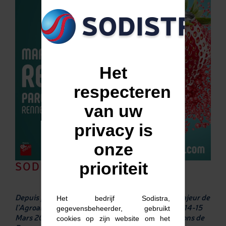
Het
respecteren
van uw
privacy is
onze
prioriteit
SODISTRA AU CFIA
Depuis plus de 20 ans, le CFIA est l’événement majeur de
Het bedrijf Sodistra,
l’Agroalimentaire en France. Il regroupera, les 13-14-15
gegevensbeheerder, gebruikt
Mars 2018, 1450 Exposants proposant des Solutions de
cookies op zijn website om het