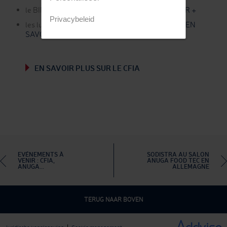
le BIM configurable : pour votre agilité
EN SAVOIR +
Privacybeleid
les lunettes connectées pour la télémaintenance
EN
SAVOIR +
EN SAVOIR PLUS SUR LE CFIA
EVÉNEMENTS À
SODISTRA AU SALON
VENIR : CFIA,
ANUGA FOOD TEC EN
ANUGA...
ALLEMAGNE
TERUG NAAR BOVEN