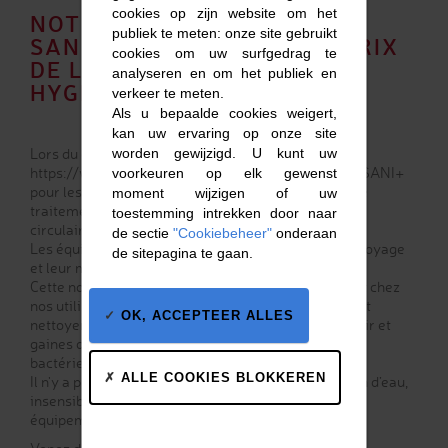
cookies op zijn website om het
NOTRE NOUVELLE GAMME
publiek te meten: onze site gebruikt
SANI+ DÉJA NOMINÉE AU PRIX
cookies om uw surfgedrag te
DE LA CONCEPTION
analyseren en om het publiek en
HYGIÉNIQUE EHEDG
verkeer te meten.
Als u bepaalde cookies weigert,
kan uw ervaring op onze site
Lors du dernier CFIA à Rennes, EHEDG France
worden gewijzigd. U kunt uw
https://www.ehedg.fr a nominé la nouvelle gamme SANI+
voorkeuren op elk gewenst
pour les performances hygiéniques des centrales de
moment wijzigen of uw
traitement d'air et des gaines de ventilation semi-
toestemming intrekken door naar
circulaires SANI+.
de sectie
"Cookiebeheer"
onderaan
Les équipements sont conçus pour faciliter leur nettoyage
de sitepagina te gaan.
et leur maintenance.
Cette nouvelle gamme répond à un besoin récurrent chez
nos utilisateurs finaux qui est de pouvoir contrôler et
OK, ACCEPTEER ALLES
nettoyer rapidement les centrales de traitement d’air et
gaines de ventilation pour prévenir tous risques de
bactéries.
ALLE COOKIES BLOKKEREN
Il n'y a plus de zones cachées ni de point de rétention d’eau,
insensibilité à tous les produits lessiviels et nos
équipements sont anti-corrosion.