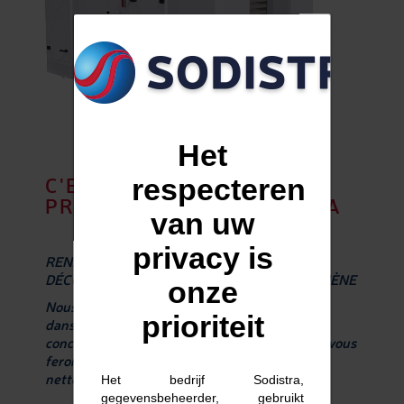
Het
respecteren
C'EST UNE GRANDE
PREMIÈRE POUR SODISTRA
van uw
privacy is
RENDEZ-VOUS HALL 7 STAND T37 POUR
DÉCOUVRIR NOS NOUVEAUTÉS DANS L'HYGIÈNE
onze
Nous tenions à vous présenter nos nouveautés
prioriteit
dans le traitement de l’air, qui améliorent la
conception hygiénique de nos solutions et qui vous
feront gagner du temps en contrôle et en
nettoyage.
Het bedrijf Sodistra,
gegevensbeheerder, gebruikt