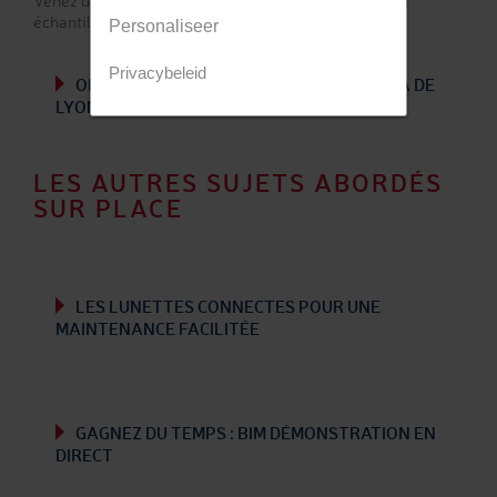
Venez découvrir ces nouveautés Hall 7 stand T37 en
échantillons grandeur nature.
Personaliseer
Privacybeleid
ORGANISEZ VOTRE VISITE AU SALON CFIA DE
LYON
LES AUTRES SUJETS ABORDÉS
SUR PLACE
LES LUNETTES CONNECTES POUR UNE
MAINTENANCE FACILITÉE
GAGNEZ DU TEMPS : BIM DÉMONSTRATION EN
DIRECT