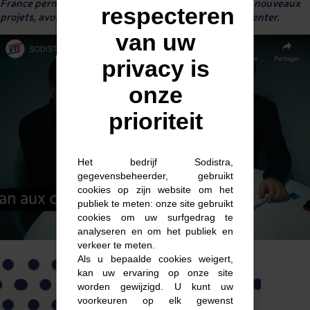
France permet de s’entourer pour mettre en place des nouveaux
respecteren
projets, avoir un nouveau regard et peut-être se réinventer.
van uw
privacy is
onze
prioriteit
Het bedrijf Sodistra,
gegevensbeheerder, gebruikt
cookies op zijn website om het
publiek te meten: onze site gebruikt
cookies om uw surfgedrag te
analyseren en om het publiek en
verkeer te meten.
Als u bepaalde cookies weigert,
kan uw ervaring op onze site
worden gewijzigd. U kunt uw
voorkeuren op elk gewenst