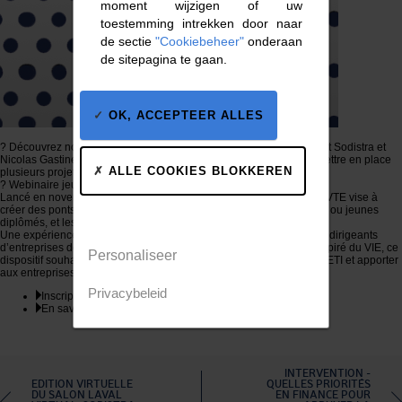
moment wijzigen of uw
toestemming intrekken door naar
de sectie
"Cookiebeheer"
onderaan
de sitepagina te gaan.
OK, ACCEPTEER ALLES
? Découvrez notre expérience VTE avec Erwan Coatanea Président Sodistra et
Nicolas Gastineau arrivé l’année dernière dans l’entreprise pour mettre en place
ALLE COOKIES BLOKKEREN
plusieurs projets.
? Webinaire jeudi 7 mai 2020 à 14h.
Lancé en novembre 2018, le Volontariat territorial en entreprise ou VTE vise à
créer des ponts entre les jeunes issus de grandes écoles, étudiants ou jeunes
diplômés, et les PME dans les territoires.
Une expérience gagnant-gagnant ! C’est ce que promet le VTE aux dirigeants
d’entreprises des territoires et aux étudiants et jeunes diplômés. Inspiré du VIE, ce
Personaliseer
dispositif souhaite inciter les étudiants à s’orienter vers les PME ou ETI et apporter
aux entreprises les jeunes talents nécessaires à leur croissance !
Privacybeleid
Inscription au webinar
En savoir + sur le dispositif VTE
INTERVENTION -
EDITION VIRTUELLE
QUELLES PRIORITÉS
DU SALON LAVAL
EN FINANCE POUR