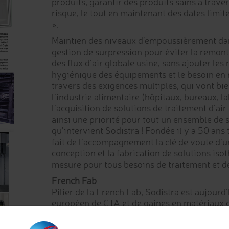
produits, garantir des produits sains à trave
risque, le tout en maintenant des dates limi
».
Maintien des niveaux d’empoussièrement dans
gestion de surpression pour éviter la remon
des flux d’air globale usine, sans ajouter les
hygiénique des équipements et le besoin en
travers des exigences multiples, qui vont bie
l’industrie alimentaire (hôpitaux, bureaux, l
l’acquisition de solutions de traitement d’ai
ainsi une priorité pour tout un ensemble de s
qu’intervient Sodistra ! Fondée il y a 50 ans t
fait de l’accompagnement la clé de voute d’u
conception et la fabrication de solutions iso
mesure pour tous besoins de traitement et de 
French Fab
Pilier de la French Fab, Sodistra est aujourd’
européen de CTA et de gaines en matériaux c
quelques 3000 centrales, 50 experts métier 
déposés, le groupe propose une approche inéd