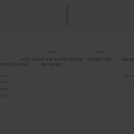
100% NAAR UW AFMETINGEN
EXPERTISE
WAAR
SOPLOSSINGS
EN WENS
kast
Pres
alen
nalen
ngen