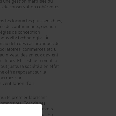
rs une gestion maitrisée du
tes de conservation cohérentes
 les locaux les plus sensibles,
tée de contaminants, gestion
 règles de conception
 nouvelle technologie… À
n au delà des cas pratiques de
aboratoires, commerces etc.),
r au niveau des enjeux devient
ecteurs. Et c’est justement là
out juste, la société a en effet
ne offre reposant sur la
thermes sur
ventilation d’air.
hui le premier fabricant
omposites. Fort de ses
ou encore de ses 6 brevets
ite à plus d’un égard ! En