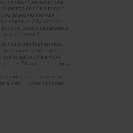
 ce en devenant son revendeur
 sa prestation en traitement
naux ou de positionnement
 également un écho dans les
e époque. Grâce à des produits
ie n’est permis !
 de nos produits et services,
ment sur plusieurs axes, dont
t tout ce qui touche à notre
aire des 50 ans de l’entreprise
nsionnants, un nouveau marché
onc à venir… » conclut Erwan