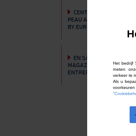
CENTRALE DOUBLE
PEAU AIR FLOW PROCESS
BY EUROCLIMA
H
EN SAVOIR + SUR LE
Het bedrijf
MAGAZINE INFORMATION
meten: onz
ENTREPRISE
verkeer te 
Als u bepaa
voorkeuren 
"Cookiebeh