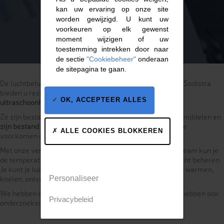
kan uw ervaring op onze site
worden gewijzigd. U kunt uw
voorkeuren op elk gewenst
moment wijzigen of uw
toestemming intrekken door naar
de sectie
"Cookiebeheer"
onderaan
de sitepagina te gaan.
De luchtbehandelingscentrales en ventilatiekanalen van Sodistra
bieden u resistente, uiterst nauwkeurige oplossingen om
OK, ACCEPTEER ALLES
ultraschoonheid
te garanderen.
Ze zijn bestand tegen de meest agressieve schoonmaakmiddelen en
zijn bestand tegen intensieve reiniging en ontsmetting
. Ze
ALLE COOKIES BLOKKEREN
voorkomen condensatie en zijn ongevoelig voor corrosie.
Met onze ventilatieoplossingen en de expertise van ons team kun je
de temperatuur, vochtigheid en filtratieniveaus van je lucht beheren.
Je kunt je lucht met grote precisie ventileren, filteren, verwarmen,
Personaliseer
koelen, ontvochtigen of bevochtigen.
We hebben cleanrooms ondersteund en uitgerust en we hebben ook
Privacybeleid
onderzoekscellen gebouwd.