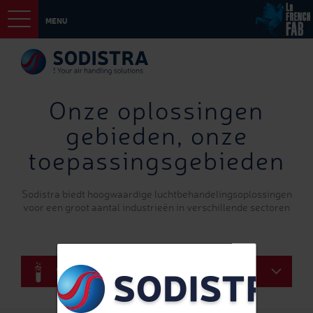
MENU
Onze oplossingen
gebieden, onze
toepassingsgebieden
Sodistra biedt hoogwaardige luchtbehandelingsoplossingen
voor een groot aantal industrieën in verschillende sectoren
Wetenschap en onderzoek