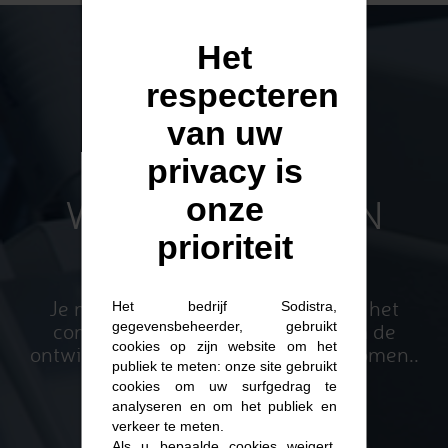
Het
respecteren
van uw
privacy is
onze
WETENSCHAP EN
prioriteit
ONDERZOEK
Je moet je klimaat beheersen voor het
Het bedrijf Sodistra,
gegevensbeheerder, gebruikt
comfort van je werknemers en om de
cookies op zijn website om het
ontwikkeling van bacteriën te voorkomen..
publiek te meten: onze site gebruikt
cookies om uw surfgedrag te
analyseren en om het publiek en
verkeer te meten.
Als u bepaalde cookies weigert,