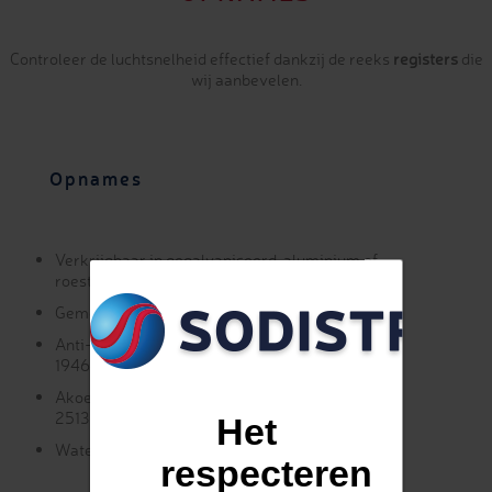
Controleer de luchtsnelheid effectief dankzij de reeks
registers
die
wij aanbevelen.
Opnames
Verkrijgbaar in gegalvaniseerd, aluminium of
roestvrij staal
Gemotoriseerd of handmatig bediend
Anti-lekprestaties: voldoet aan de normen DIN
1946/4 en EN 1751
Akoestische prestaties: voldoet aan de UNI EN
25135-norm
Het
Waterdichtheidsklasse tot klasse 4
respecteren