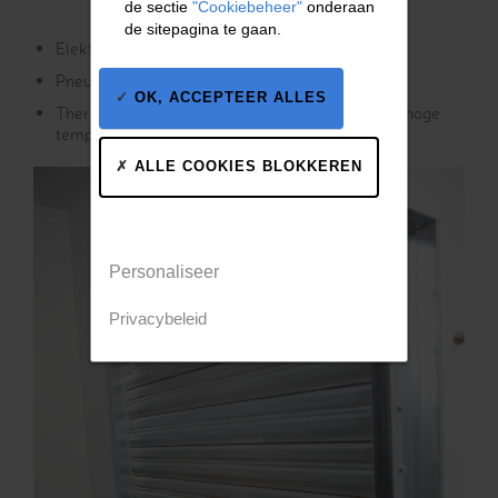
de sectie
"Cookiebeheer"
onderaan
de sitepagina te gaan.
Elektrische servomotor
Pneumatische cilinder
OK, ACCEPTEER ALLES
Thermische onderbreking voor toepassingen bij hoge
temperature
ALLE COOKIES BLOKKEREN
Personaliseer
Privacybeleid