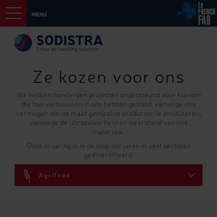
MENU
Ze kozen voor ons
We hebben honderden projecten ondersteund voor klanten
die hun vertrouwen in ons hebben gesteld, vanwege ons
vermogen om op maat gemaakte producten te produceren,
vanwege de ultrazuiverheid en weerstand van ons
materiaal.
Onze ervaring is in de loop der jaren in veel sectoren
gediversifieerd.
Agrifood