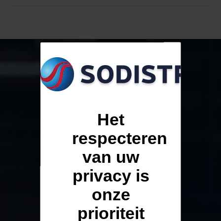
Het
BAKKERIJ -
respecteren
VIENNOISERIE
van uw
privacy is
onze
prioriteit