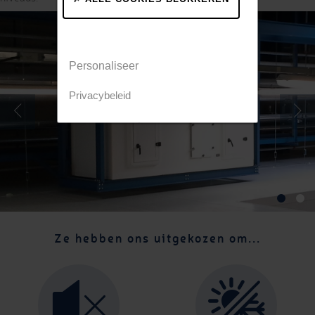
Personaliseer
Privacybeleid
Ze hebben ons uitgekozen om...