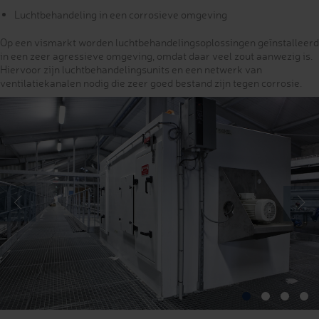
Luchtbehandeling in een corrosieve omgeving
Op een vismarkt worden luchtbehandelingsoplossingen geïnstalleerd
in een zeer agressieve omgeving, omdat daar veel zout aanwezig is.
Hiervoor zijn luchtbehandelingsunits en een netwerk van
ventilatiekanalen nodig die zeer goed bestand zijn tegen corrosie.