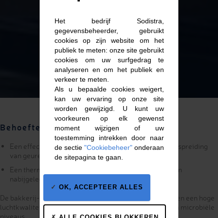
Frankrijk
Het bedrijf Sodistra,
gegevensbeheerder, gebruikt
cookies op zijn website om het
publiek te meten: onze site gebruikt
cookies om uw surfgedrag te
analyseren en om het publiek en
verkeer te meten.
Als u bepaalde cookies weigert,
kan uw ervaring op onze site
worden gewijzigd. U kunt uw
voorkeuren op elk gewenst
Behoeften
moment wijzigen of uw
toestemming intrekken door naar
Een effectieve luchtbehandelingsoplossing om de verspreiding
de sectie
"Cookiebeheer"
onderaan
van geuren op vettige materialen te voorkomen
de sitepagina te gaan.
Een thermisch geïsoleerde oplossing om afkoeling van
nabijgelegen werkruimtes te voorkomen
OK, ACCEPTEER ALLES
De bakkerij-industrie vereist efficiënte luchtverversing en een hoge
luchtkwaliteit in termen van temperatuur, vochtigheid en microbiële
niveaus.
ALLE COOKIES BLOKKEREN